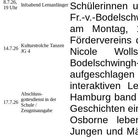
8.7.26,
Schülerinnen 
Infoabend Lernanfänger
19 Uhr
Fr.-v.-Bodelsc
am Montag, 1
Fördervereins
Kulturstrolche Tanzen
14.7.26
Nicole Wol
JG 4
Bodelschwingh
aufgeschlage
interaktiven 
Abschluss-
Hamburg band d
gottesdienst
in der
17.7.26
Schule /
Geschichten ei
Zeugnisausgabe
Osborne lebe
Jungen und Mä