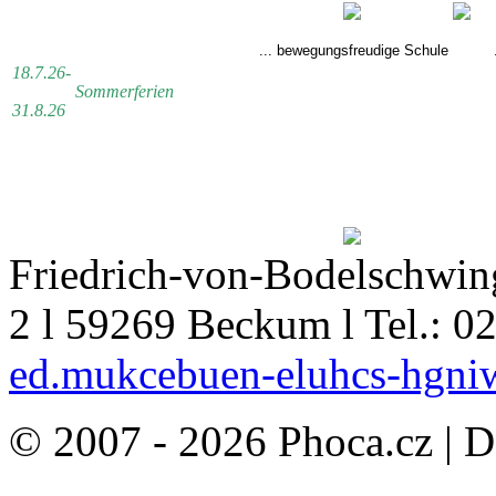
... bewegungsfreudige Schule
..
18.7.26-
Sommerferien
31.8.26
Friedrich-von-Bodelschwing
2 l 59269 Beckum l Tel.: 0
ed.mukcebuen-eluhcs-hgni
© 2007 - 2026 Phoca.cz | 