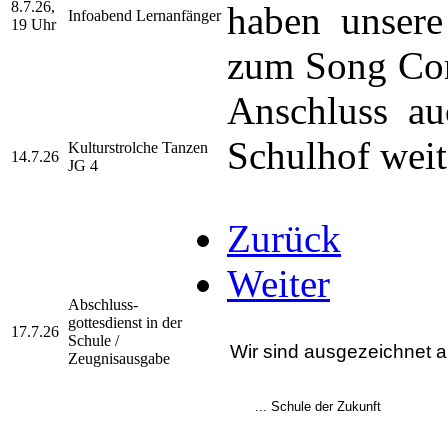
8.7.26,
haben unsere 
Infoabend Lernanfänger
19 Uhr
zum Song Con
Anschluss a
Schulhof weit
Kulturstrolche Tanzen
14.7.26
JG 4
Zurück
Weiter
Abschluss-
gottesdienst
in der
17.7.26
Schule /
Wir sind ausgezeichnet al
Zeugnisausgabe
... Schule der Zukunft