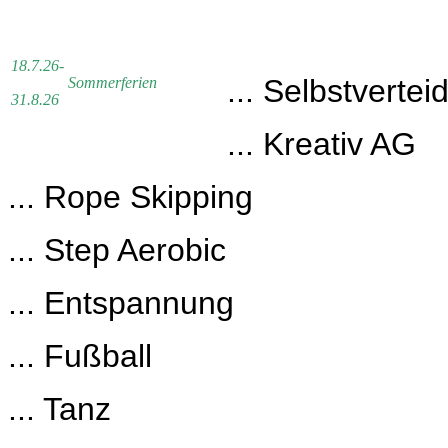
18.7.26-
... Selbstvertei
Sommerferien
31.8.26
... Kreativ AG
... Rope Skipping
... Step Aerobic
... Entspannung
... Fußball
... Tanz