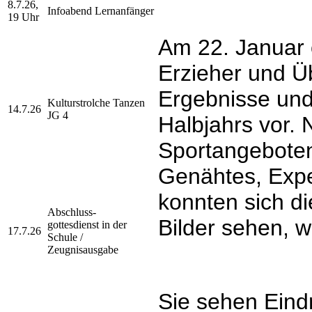
8.7.26,
Infoabend Lernanfänger
19 Uhr
Am 22. Januar 
Erzieher und Üb
Ergebnisse und 
Kulturstrolche Tanzen
14.7.26
JG 4
Halbjahrs vor.
Sportangeboten
Genähtes, Expe
konnten sich d
Abschluss-
Bilder sehen, 
gottesdienst
in der
17.7.26
Schule /
Zeugnisausgabe
Sie sehen Eind